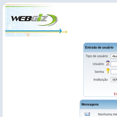
Entrada de usuário
Tipo de usuário
Usuário
Senha
Instituição
E
Mensagens
Nenhuma m